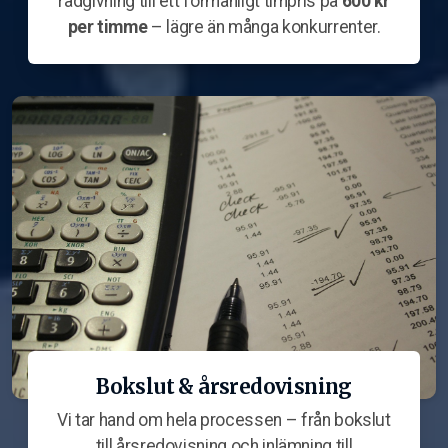
rådgivning till ett förmånligt timpris på
600 kr
per timme
– lägre än många konkurrenter.
Bokslut & årsredovisning
Vi tar hand om hela processen – från bokslut
till årsredovisning och inlämning till