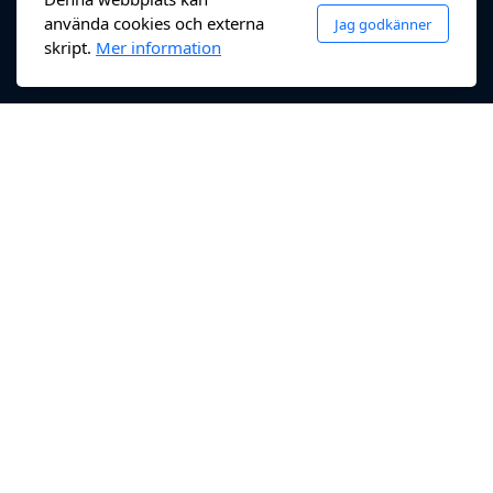
använda cookies och externa
Jag godkänner
skript.
Mer information
Nedfa Redovisningsbyrå
Partille, Sverige
info@nedfa.se
+46 73 739 61 17
Huvudmeny
Startsida
Om oss
Bokföring Taxi
Mallar
Persiska / فارسی
Kontakta oss