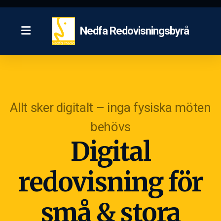
Nedfa Redovisningsbyrå
Allt sker digitalt – inga fysiska möten
behövs
Digital
redovisning för
små & stora